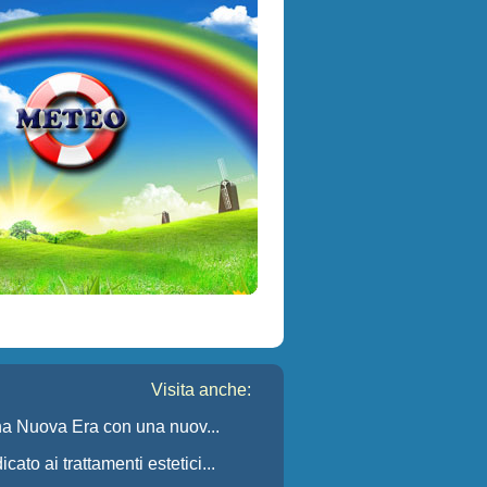
Visita anche:
a Nuova Era con una nuov...
dicato ai trattamenti estetici...