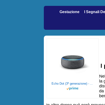
Gestazione
I Segnali D
I
Nel
la
Echo Dot (3ª generazione) - Altoparlante intelligente con integrazione Alexa - Tessuto antracite
di
da 
ben