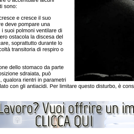
are o accentuare alcuni
nti sono:
cresce e cresce il suo
ore deve pompare una
i suoi polmoni ventilare di
ero ostacola la discesa del
re, soprattutto durante lo
icoltà transitoria di respiro o
one dello stomaco da parte
osizione sdraiata, può
 qualora rientri in parametri
lato con gli antiacidi. Per limitare questo disturbo, è co