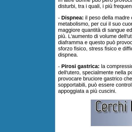
In altre donne può però provoc
disturbi, tra i quali, i più freque
-
Dispnea:
il peso della madre 
metabolismo, per cui il suo cu
maggiore quantità di sangue ed 
più. L'aumento di volume dell'ut
diaframma e questo può provoca
sforzo fisico, stress fisico e diff
dispnea.
-
Pirosi gastrica:
la compressi
dell'utero, specialmente nella p
provocare bruciore gastrico che,
sopportabili, può essere control
appoggiata a più cuscini.