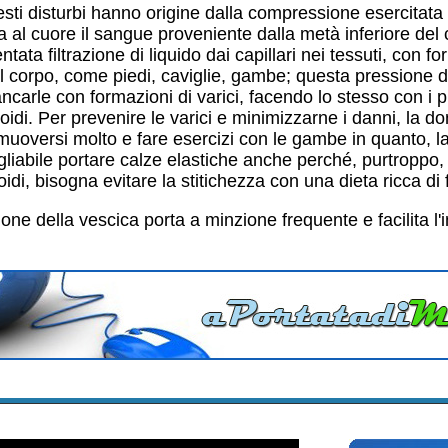
sti disturbi hanno origine dalla compressione esercitata 
a al cuore il sangue proveniente dalla metà inferiore del
ta filtrazione di liquido dai capillari nei tessuti, con f
el corpo, come piedi, caviglie, gambe; questa pressione d
ncarle con formazioni di varici, facendo lo stesso con i pl
di. Per prevenire le varici e minimizzarne i danni, la do
muoversi molto e fare esercizi con le gambe in quanto, la
sigliabile portare calze elastiche anche perché, purtroppo
oidi, bisogna evitare la stitichezza con una dieta ricca di f
ne della vescica porta a minzione frequente e facilita l'