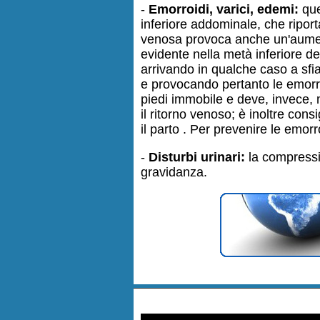
-
Emorroidi, varici, edemi:
que
inferiore addominale, che riport
venosa provoca anche un'aumenta
evidente nella metà inferiore d
arrivando in qualche caso a sfia
e provocando pertanto le emorroi
piedi immobile e deve, invece, 
il ritorno venoso; è inoltre con
il parto . Per prevenire le emorr
-
Disturbi urinari:
la compressio
gravidanza.