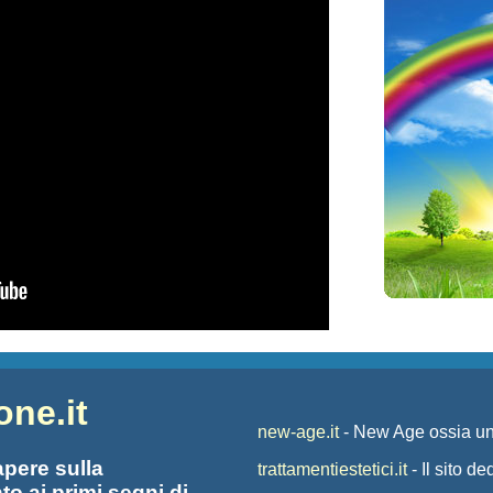
one.it
new-age.it
- New Age ossia un
apere sulla
trattamentiestetici.it
- Il sito de
o ai primi segni di